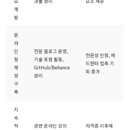
오
과물 정리
요소 제공
개
발
온
라
인
전문 블로그 운영,
전문성 인정, 헤
정
기술 포럼 활동,
드헌터 접촉 기
체
GitHub/Behance
회 증가
성
관리
구
축
지
속
적
관련 온라인 강의
자격증 이후에