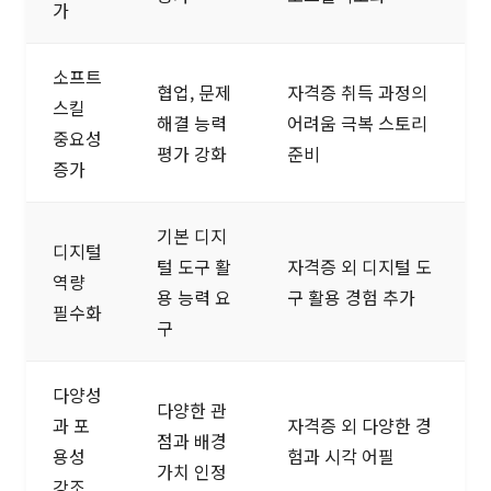
가
소프트
협업, 문제
자격증 취득 과정의
스킬
해결 능력
어려움 극복 스토리
중요성
평가 강화
준비
증가
기본 디지
디지털
털 도구 활
자격증 외 디지털 도
역량
용 능력 요
구 활용 경험 추가
필수화
구
다양성
다양한 관
과 포
자격증 외 다양한 경
점과 배경
용성
험과 시각 어필
가치 인정
강조