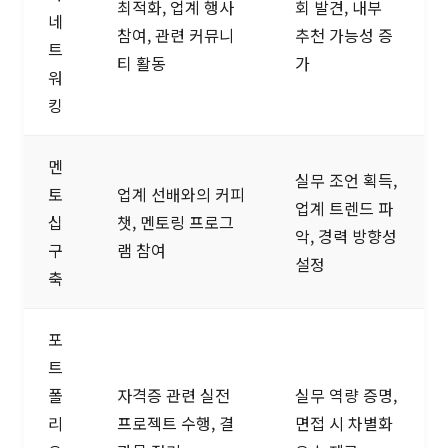
최적화, 업계 행사
회 발견, 내부
네
참여, 관련 커뮤니
추천 가능성 증
트
티 활동
가
워
킹
멘
실무 조언 획득,
토
업계 선배와의 커피
업계 트렌드 파
십
챗, 멘토링 프로그
악, 경력 방향성
구
램 참여
설정
축
포
트
폴
자격증 관련 실전
실무 역량 증명,
리
프로젝트 수행, 결
면접 시 차별화