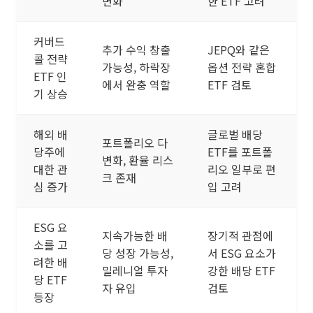
변화
한 ETF 고려
커버드
추가 수익 창출
JEPQ와 같은
콜 전략
가능성, 하락장
옵션 전략 혼합
ETF 인
에서 완충 역할
ETF 검토
기 상승
해외 배
글로벌 배당
포트폴리오 다
당주에
ETF를 포트폴
변화, 환율 리스
대한 관
리오 일부로 편
크 존재
심 증가
입 고려
ESG 요
지속가능한 배
장기적 관점에
소를 고
당 성장 가능성,
서 ESG 요소가
려한 배
밀레니얼 투자
강한 배당 ETF
당 ETF
자 유입
검토
등장