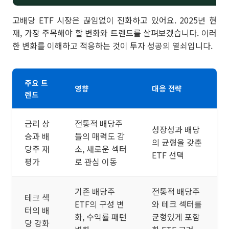
고배당 ETF 시장은 끊임없이 진화하고 있어요. 2025년 현
재, 가장 주목해야 할 변화와 트렌드를 살펴보겠습니다. 이러
한 변화를 이해하고 적응하는 것이 투자 성공의 열쇠입니다.
주요 트
영향
대응 전략
렌드
금리 상
전통적 배당주
성장성과 배당
승과 배
들의 매력도 감
의 균형을 갖춘
당주 재
소, 새로운 섹터
ETF 선택
평가
로 관심 이동
기존 배당주
전통적 배당주
테크 섹
ETF의 구성 변
와 테크 섹터를
터의 배
화, 수익률 패턴
균형있게 포함
당 강화